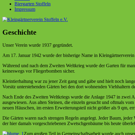
Biergarten Stoffeln
Impressum
Geschichte
Unser Verein wurde 1937 gegründet.
Am 17. Januar 1942 wurde der bisherige Name in Kleingärtnerverein D
Während und nach dem Zweiten Weltkrieg wurde der Garten für manch
keineswegs vor Fliegerbomben sicher.
Kleintierhaltung war zu jener Zeit gang und gäbe und hielt noch la
Vorsitz unterstehenden Gärten bei den dort wohnenden Viehhaltern d
Nach Ende des Zweiten Weltkriegs wurde die Anlage 1947 in zwei Abs
ausgewiesen. Aus alten Steinen, die einzeln gesucht und oftmals v
neuen Häuschen, im ersten Erweiterungsteil nicht größer als 9 qm, erri
Die Gärten waren nach strengen Regeln angelegt. Jeder Baum, jeder
der hier damals vorgeschriebenen Zwetschgenbäume bis heute überleb
Zum großen Teil in Gemeinschaftsarbeit wurde auch unser 