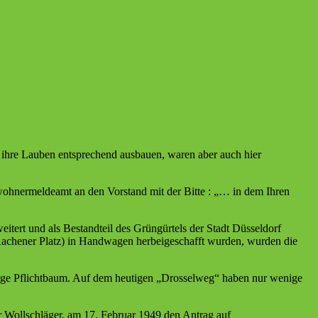
 ihre Lauben entsprechend ausbauen, waren aber auch hier
nwohnermeldeamt an den Vorstand mit der Bitte : „… in dem Ihren
tert und als Bestandteil des Grüngürtels der Stadt Düsseldorf
Aachener Platz) in Handwagen herbeigeschafft wurden, wurden die
lige Pflichtbaum. Auf dem heutigen „Drosselweg“ haben nur wenige
er Wollschläger, am 17. Februar 1949 den Antrag auf