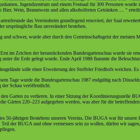
sräumen, Jugendzentrum und einem Festsaal für 300 Personen wurde zw
Bier, Wein, Branntwein und allen alkoholfreien Getränken … “ erteilt, 
Gartenfreunde das Vereinsheim grundlegend renoviert, der Saal erweiter
der ursprüngliche Bau unverändert bestehen.
und schwer, wurde aber durch den Gemeinschaftsgeist der meisten Mitg
t. Erst im Zeichen der heranrückenden Bundesgartenschau wurde sie ern
unter die Erde gelegt wurde. Ende April 1988 flammte die Beleuchtun
nsgelände solle einer Erweiterung des Stoffeler Friedhofs weichen. Es b
esem Tage wurde die Bundesgartenschau 1987 endgültig nach Düsseldorf
 der Schau veröffentlicht.
 den Garten zu verlieren. In einer Sitzung der Koordinierungsstelle B
r die Gärten 220–223 aufgegeben werden, was aber für die betreffenden
es 50-jährigen Bestehens unseren Vereins. Die BUGA war für unsere He
n Teil der BUGA und ohne vermessen sein zu wollen, dürfen wir sagen, 
pflegen.