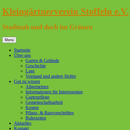
Zum
Kleingärtnerverein Stoffeln e.V.
Inhalt
springen
Stadtnah und doch im Grünen
Menü
Startseite
Über uns
Garten & Gelände
Geschichte
Lage
Vorstand und andere Helfer
Gut zu wissen
Allgemeines
Informationen für Interessenten
Gartenpflege
Gemeinschaftsarbeit
Kosten
Pflanz- & Bauvorschriften
Ruhezeiten
Aktuelles
Kontakt