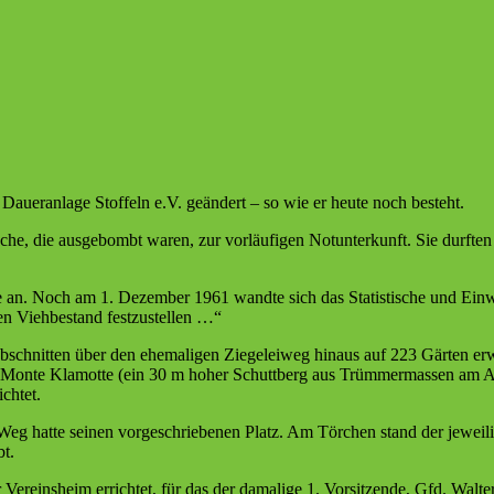
aueranlage Stoffeln e.V. geändert – so wie er heute noch besteht.
e, die ausgebombt waren, zur vorläufigen Notunterkunft. Sie durften
nge an. Noch am 1. Dezember 1961 wandte sich das Statistische und Ei
en Viehbestand festzustellen …“
chnitten über den ehemaligen Ziegeleiweg hinaus auf 223 Gärten erwei
om Monte Klamotte (ein 30 m hoher Schuttberg aus Trümmermassen am 
chtet.
 Weg hatte seinen vorgeschriebenen Platz. Am Törchen stand der jewei
t.
Vereinsheim errichtet, für das der damalige 1. Vorsitzende, Gfd. Walt