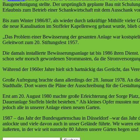
Baugenehmigung stellte. Der ursprünglich geplante Bau mit Schulung
Erlaubnis zum Betrieb einer Schankwirtschaft mit dem Ausschank von 
Bis zum Winter 1986/87, als wieder durch tatkräftige Mithilfe vieler 
die neue Kanalisation im Stoffeler Kapellenweg gebaut wurde, blieb 
„Das Problem einer Bewässerung der gesamten Anlage war kostspielig 
Geleitwort zum 20. Stiftungsfest 1957.
Die damals installierte Bewässerungsanlage tat bis 1986 ihren Diens
schon sehr morsch gewordenen Strommasten, da die Stromversorgung 
Während der 1960er Jahre hielt sich hartnäckig das Gerücht, das Verei
Große Aufregung brachte dann allerdings der 28. Januar 1978. An di
Stadthalle. Dort waren die Pläne der Ausschreibung für die Gestaltung
Erst am 20. August 1980 machte große Erleichterung der Sorge Platz,
Daueranlage Stoffeln bleibt bestehen.“ Als kleines Opfer mussten nu
jedoch alle in unserer Anlage einen neuen Garten.
1987 – das Jahr der Bundesgartenschau in Düsseldorf –war das Jahr d
anlockte und viele davon auch in unser Gelände führte. Wir waren ei
äußerten, in der wir seit nunmehr 80 Jahren unsere Gärten hegen und 
Suchen